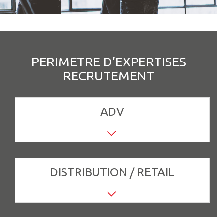
PERIMETRE D’EXPERTISES
RECRUTEMENT
ADV
DISTRIBUTION / RETAIL
Assistant ADV | Gestionnaire ADV |
Responsable ADV | Responsable ADV Export
| Responsable Service Clients...