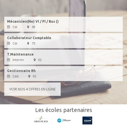
Mécanicien(Ne) Vl / Pl / Bus ()
Cdi
38
Collaborateur Comptable
Cdi
75
T.Maintenance
Interim
02
Gestionnaire Rh
Cdd
92
VOIR NOS
4
OFFRES EN LIGNE
Les écoles partenaires