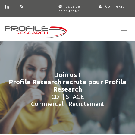
Espace
Connexion
recruteur
Toggl
navig
Join us !
Profile Research recrute pour Profile
Research
CDI | STAGE
Commercial | Recrutement