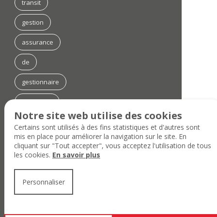
transit
gestion
assurance
de
gestionnaire
immobilier
Notre site web utilise des cookies
SAP
Certains sont utilisés à des fins statistiques et d'autres sont
mis en place pour améliorer la navigation sur le site. En
transport
cliquant sur "Tout accepter", vous acceptez l'utilisation de tous
les cookies.
En savoir plus
maintenance
Personnaliser
Liens utiles
Plan du site
Mentions légales