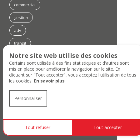
commercial
gestion
adv
transit
Notre site web utilise des cookies
transport
Certains sont utilisés à des fins statistiques et d'autres sont
mis en place pour améliorer la navigation sur le site. En
maintenance
cliquant sur "Tout accepter", vous acceptez l'utilisation de tous
les cookies.
En savoir plus
anglais
Liens utiles
Personnaliser
Plan du site
Mentions légales
Protection des données personnelles
Gestion des cookies
Tout refuser
Tout accepter
Contacter le webmaster