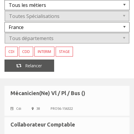
CDI
CDD
INTERIM
STAGE
Relancer
Mécanicien(Ne) Vl / Pl / Bus ()
Cdi
38
PRO56-156322
Collaborateur Comptable