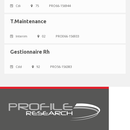
Cdi
75
PRO66-156944
T.Maintenance
Interim
02
PRO066-156933
Gestionnaire Rh
Cdd
92
PRO56-156383